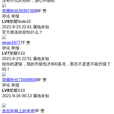
没有什么区别的，放心升级吧
荣耀粉丝39397369
6F
赞
评论
举报
LV9
荣耀Note10
2021-9-15 22:41
属地未知
官方推送的你怕什么？
dege1977
7F
赞
评论
举报
LV7
荣耀X10
2021-9-15 22:51
属地未知
按你的逻辑，我的升级包才800多兆，那岂不是更不能升级了
吗？
荣耀粉丝73098808
8F
赞
评论
举报
LV8
荣耀X10
2021-9-16 00:13
属地未知
坐在轮椅上的米奇
9F
赞