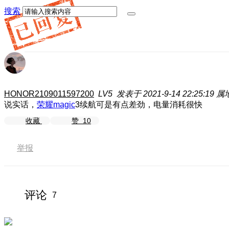
搜索
HONOR2109011597200
LV5
发表于 2021-9-14 22:25:19
属
说实话，
荣耀magic
3续航可是有点差劲，电量消耗很快
收藏
赞
10
举报
评论
7