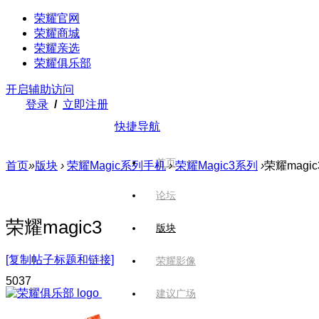
荣耀官网
荣耀商城
荣耀亲选
荣耀俱乐部
开启辅助访问
登录
/
立即注册
快捷导航
首页
首页
»
版块
›
荣耀Magic系列手机
›
荣耀Magic3系列
›
荣耀magic
论坛
荣耀magic3
版块
[复制帖子标题和链接]
荣耀影像
503
7
建议广场