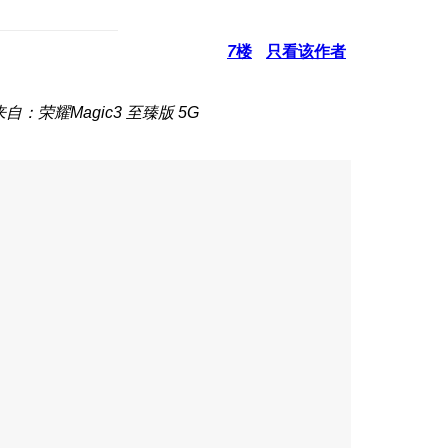
7
楼
只看该作者
来自：荣耀Magic3 至臻版 5G