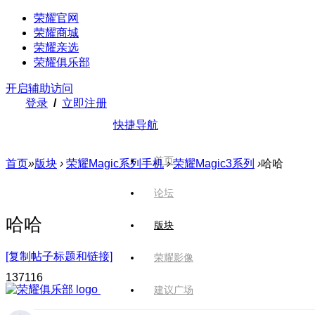
荣耀官网
荣耀商城
荣耀亲选
荣耀俱乐部
开启辅助访问
登录
/
立即注册
快捷导航
首页
首页
»
版块
›
荣耀Magic系列手机
›
荣耀Magic3系列
›
哈哈
论坛
哈哈
版块
[复制帖子标题和链接]
荣耀影像
1371
16
建议广场