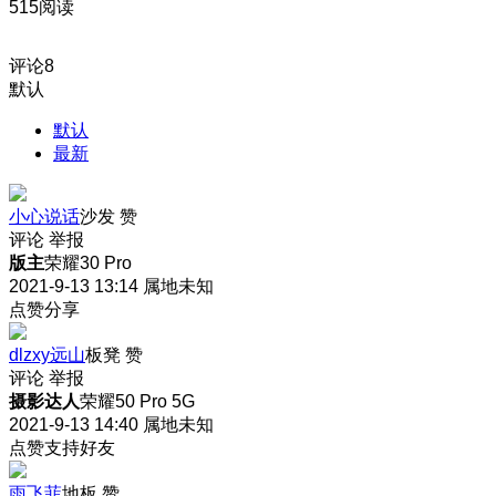
515阅读
评论
8
默认
默认
最新
小心说话
沙发
赞
评论
举报
版主
荣耀30 Pro
2021-9-13 13:14
属地未知
点赞分享
dlzxy远山
板凳
赞
评论
举报
摄影达人
荣耀50 Pro 5G
2021-9-13 14:40
属地未知
点赞支持好友
雨飞菲
地板
赞