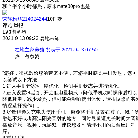
聊个半个小时都热，原来mate30pro也是
荣耀粉丝214024244
10F
赞
评论
举报
LV3
浏览器
2021-9-13 09:23
属地未知
在地主家养猫 发表于 2021-9-13 07:50
热，有点烫
”您好，很抱歉给您的带来不便，若您平时感觉手机发热，您可
以尝试以下方法：
1.进入手机管家>一键优化，检测手机状态并进行优化。
2.进入设置>电池，开启低电量模式（降低手机功耗操作后可以
降低耗电，减少发热，但可能会影响使用体验，请根据您的实
情况选择操作）。
3.尽量避免边充电边使用手机，避免将手机放置在被子、毯子
散热不好或者高温阳光直射的地方，同时尽量避免长时间大音
播放音乐、视频，玩游戏，建议您及时清理不用的后台应用程
序。
4.重启手机。