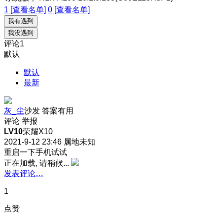
1 [查看名单]
0 [查看名单]
我有遇到
我没遇到
评论
1
默认
默认
最新
灰_尘
沙发
答案有用
评论
举报
LV10
荣耀X10
2021-9-12 23:46
属地未知
重启一下手机试试
正在加载, 请稍候...
发表评论…
1
点赞