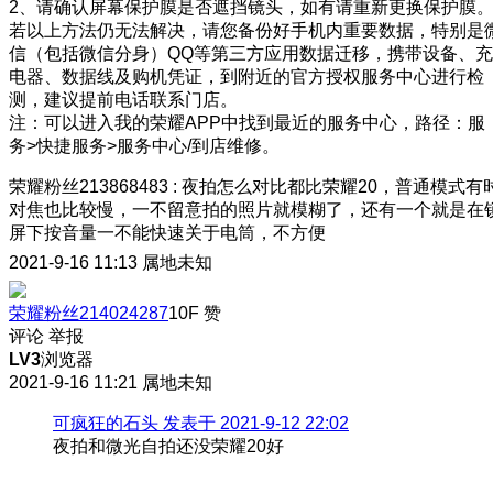
2、请确认屏幕保护膜是否遮挡镜头，如有请重新更换保护膜
若以上方法仍无法解决，请您备份好手机内重要数据，特别是
信（包括微信分身）QQ等第三方应用数据迁移，携带设备、充
电器、数据线及购机凭证，到附近的官方授权服务中心进行检
测，建议提前电话联系门店。
注：可以进入我的荣耀APP中找到最近的服务中心，路径：服
务>快捷服务>服务中心/到店维修。
荣耀粉丝213868483
:
夜拍怎么对比都比荣耀20，普通模式有
对焦也比较慢，一不留意拍的照片就模糊了，还有一个就是在
屏下按音量一不能快速关于电筒，不方便
2021-9-16 11:13
属地未知
荣耀粉丝214024287
10F
赞
评论
举报
LV3
浏览器
2021-9-16 11:21
属地未知
可疯狂的石头 发表于 2021-9-12 22:02
夜拍和微光自拍还没荣耀20好