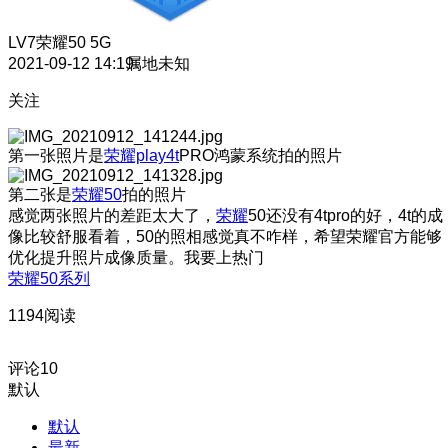
LV7
荣耀50 5G
2021-09-12 14:19
属地未知
关注
第一张照片是
荣耀play4t
PRO鸿蒙系统拍的照片
第二张是
荣耀50
拍的照片
感觉两张照片的差距太大了，
荣耀
50还没有4tpro的好，4t的成
像比较舒服看着，50的照相感觉真不咋样，希望荣耀官方能够
优化提升照片成像质量。我要上热门
荣耀50系列
1194阅读
评论
10
默认
默认
最新