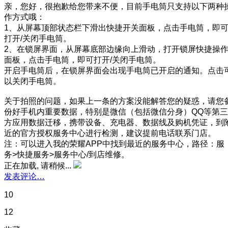
亲，您好，很抱歉给您带来不便，目前手电筒只支持以下两种
作方式哦：
1、从屏幕顶部状态栏下滑出快捷开关面板，点击手电筒，即
打开/关闭手电筒。
2、在锁屏界面，从屏幕底部边缘向上滑动，打开锁屏快捷操
面板，点击手电筒，即可打开/关闭手电筒。
开启手电筒后，在锁屏界面会出现手电筒已开启的通知。点击
以关闭手电筒。
关于拍照的问题，如果上一条的方案没能解答您的疑惑，请您
份好手机内重要数据，特别是微信（包括微信分身）QQ等第三
方应用数据迁移，携带设备、充电器、数据线及购机凭证，到
近的官方授权服务中心进行检测，建议提前电话联系门店。
注：可以进入我的荣耀APP中找到最近的服务中心，路径：服
务>快捷服务>服务中心/到店维修。
正在加载, 请稍候...
发表评论…
10
12