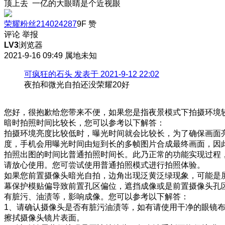
顶上去 一亿的大眼睛是个近视眼
荣耀粉丝214024287
9F
赞
评论
举报
LV3
浏览器
2021-9-16 09:49
属地未知
可疯狂的石头 发表于 2021-9-12 22:02
夜拍和微光自拍还没荣耀20好
您好，很抱歉给您带来不便，如果您是指夜景模式下拍摄环境
暗时拍照时间比较长，您可以参考以下解答：
拍摄环境亮度比较低时，曝光时间就会比较长，为了确保画面
度，手机会用曝光时间由短到长的多帧图片合成最终画面，因
拍照出图的时间比普通拍照时间长。此乃正常的功能实现过程
请放心使用。您可尝试使用普通拍照模式进行拍照体验。
如果您前置摄像头暗光自拍，边角出现泛黄泛绿现象，可能是
幕保护模贴偏导致前置孔区偏位，遮挡成像或是前置摄像头孔
有脏污、油渍等，影响成像。您可以参考以下解答：
1、请确认摄像头是否有脏污油渍等，如有请使用干净的眼镜
擦拭摄像头镜片表面。