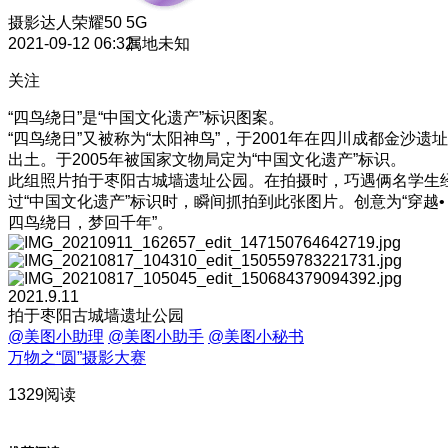
摄影达人
荣耀50 5G
2021-09-12 06:32
属地未知
关注
“四鸟绕日”是“中国文化遗产”标识图案。
“四鸟绕日”又被称为“太阳神鸟”，于2001年在四川成都金沙遗址
出土。于2005年被国家文物局定为“中国文化遗产”标识。
此组照片拍于枣阳古城墙遗址公园。在拍摄时，巧遇俩名学生
过“中国文化遗产”标识时，瞬间抓拍到此张图片。创意为“穿越•
四鸟绕日，梦回千年”。
2021.9.11
拍于枣阳古城墙遗址公园
@美图小助理
@美图小助手
@美图小秘书
万物之“圆”摄影大赛
1329阅读