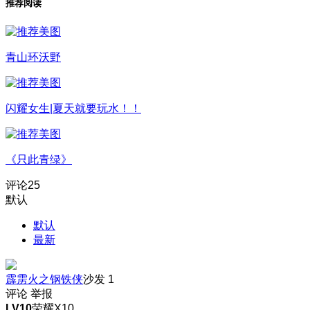
推荐阅读
青山环沃野
闪耀女生|夏天就要玩水！！
《只此青绿》
评论
25
默认
默认
最新
霹雳火之钢铁侠
沙发
1
评论
举报
LV10
荣耀X10