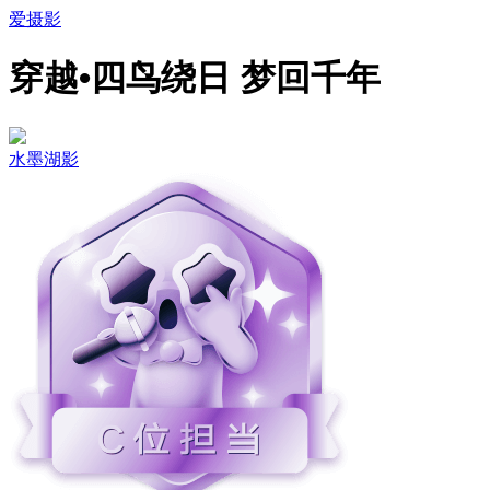
爱摄影
穿越•四鸟绕日 梦回千年
水墨湖影