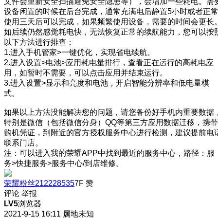
文件会重新安全扫描避免安全隐患等），会增加一些耗电。需
设备闲置的时候在后台完成，通常充满电后静置5小时或者正
使用三天后可以完成，如果频繁使用设备，需要的时间会更长
如后续仍然感觉耗电快，无法恢复正常的续航能力，您可以按
以下方法进行排查：
1.进入手机管家>一键优化，实现省电续航。
2.进入设置>电池>应用耗电量排行，查看正在运行的高耗电应
用，如暂时不需要，可以点击应用并结束运行。
3.进入设置>显示和亮度和电池，开启智能分辨率和低电量模
式。
如果以上方法没能解决您的问题，请您备份好手机内重要数据
特别是微信（包括微信分身）QQ等第三方应用数据迁移，携带
购机凭证，到附近的官方授权服务中心进行检测，建议提前电
联系门店。
注：可以进入我的荣耀APP中找到最近的服务中心，路径：服
务>快捷服务>服务中心/到店维修。
荣耀粉丝212228535
7F
赞
评论
举报
LV5
浏览器
2021-9-15 16:11
属地未知