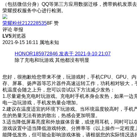
（包括微信分身）QQ等第三方应用数据迁移，携带购机发票去
荣耀授权服务中心进行检测。
荣耀粉丝212228535
8F
赞
评论
举报
LV5
浏览器
2021-9-15 16:11
属地未知
HONOR185972846 发表于 2021-9-10 21:07
除了充电和玩游戏 其他都没有明显
您好，很抱歉给您带来不便，玩游戏时，手机CPU、GPU、内
存、屏幕、扬声器等芯片器件高速运转工作，功耗相对较大，
机温度会随之上升，您可以尝试以下方法减少发热：
1.尽量避免充电时玩游戏。充电时手机本身会发热，如果一边
电一边玩游戏，手机发热量会增加。
2.建议在温度适宜的环境下玩游戏。当环境温度较高时，手机
生的热量无法有效的散出，热感会更加明显。
3.适当降低屏幕亮度和外放媒体音量，或使用耳机，同时可以
游戏设置中适当降低游戏特效、分辨率等（以上操作一定程度
能降低发热，但可能会影响游戏体验，请根据您的实际情况选