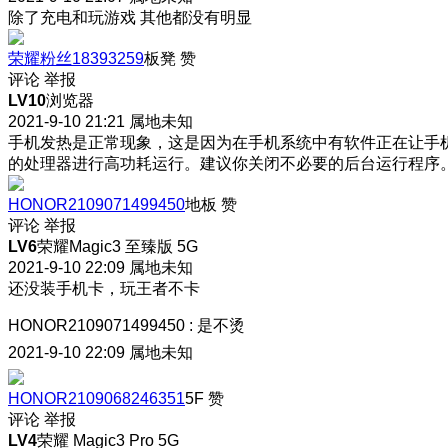
除了充电和玩游戏 其他都没有明显
荣耀粉丝18393259
板凳
赞
评论
举报
LV10
浏览器
2021-9-10 21:21
属地未知
手机发热是正常现象，这是因为在手机系统中有软件正在让手
的处理器进行高功耗运行。建议你关闭不必要的后台运行程序
HONOR2109071499450
地板
赞
评论
举报
LV6
荣耀Magic3 至臻版 5G
2021-9-10 22:09
属地未知
还没装手机卡，玩王者不卡
HONOR2109071499450
:
是不烫
2021-9-10 22:09
属地未知
HONOR2109068246351
5F
赞
评论
举报
LV4
荣耀 Magic3 Pro 5G