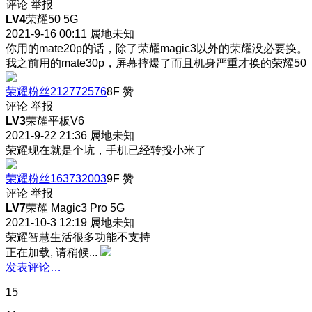
评论
举报
LV4
荣耀50 5G
2021-9-16 00:11
属地未知
你用的mate20p的话，除了荣耀magic3以外的荣耀没必要换。
我之前用的mate30p，屏幕摔爆了而且机身严重才换的荣耀50
荣耀粉丝212772576
8F
赞
评论
举报
LV3
荣耀平板V6
2021-9-22 21:36
属地未知
荣耀现在就是个坑，手机已经转投小米了
荣耀粉丝163732003
9F
赞
评论
举报
LV7
荣耀 Magic3 Pro 5G
2021-10-3 12:19
属地未知
荣耀智慧生活很多功能不支持
正在加载, 请稍候...
发表评论…
15