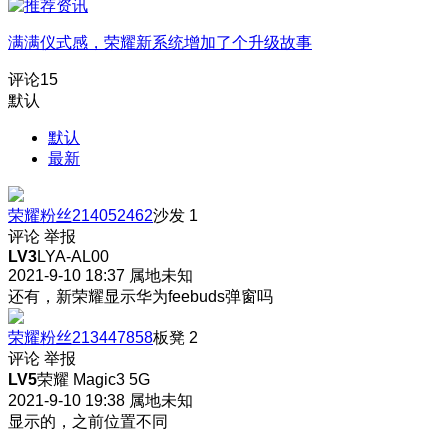
满满仪式感，荣耀新系统增加了个升级故事
评论
15
默认
默认
最新
荣耀粉丝214052462
沙发
1
评论
举报
LV3
LYA-AL00
2021-9-10 18:37
属地未知
还有，新荣耀显示华为feebuds弹窗吗
荣耀粉丝213447858
板凳
2
评论
举报
LV5
荣耀 Magic3 5G
2021-9-10 19:38
属地未知
显示的，之前位置不同