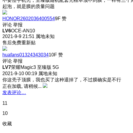
不要怪手机壳，至臻版随机配套壳根本顶不到膜，一样有三个
起泡，就是膜的质量问题
HONOR2602036400554
9F
赞
评论
举报
LV6
OCE-AN10
2021-9-9 21:51
属地未知
售后免费重新贴
huafans01324343034
10F
赞
评论
举报
LV7
荣耀Magic3 至臻版 5G
2021-9-10 00:19
属地未知
你这壳子顶膜，我也买了这种退掉了，不过膜确实是不行
正在加载, 请稍候...
发表评论…
11
10
收藏