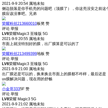
2021-9-9 20:54
属地未知
侧边脱落是你手机壳的问题吧（顶膜了），
你这壳没安之前这
膜应该没事吧。兄弟
荣耀粉丝213660010
板凳
赞
评论
举报
LV6
荣耀Magic3 至臻版 5G
2021-9-9 20:55
属地未知
市面上就没特别好的膜，出厂膜算是可以的了
荣耀粉丝213499399
地板
赞
评论
举报
LV6
荣耀Magic3 至臻版 5G
2021-9-9 21:00
属地未知
出厂膜还是可以的，换来换去市面上的膜都不咋样，最后还是
uv膜解决问题，现在用的舒畅
小金哥333
5F
赞
评论
举报
LV8
荣耀 Magic3 5G
2021-9-9 21:02
属地未知