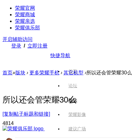
荣耀官网
荣耀商城
荣耀亲选
荣耀俱乐部
开启辅助访问
登录
/
立即注册
快捷导航
首页
首页
»
版块
›
更多荣耀手机
›
其它机型
›
所以还会管荣耀30么
论坛
所以还会管荣耀30么
版块
[复制帖子标题和链接]
荣耀影像
481
4
建议广场