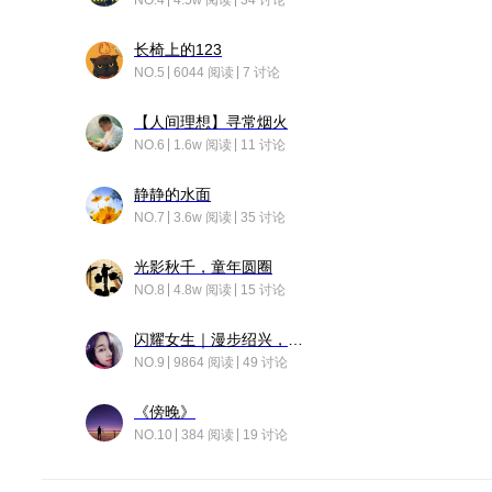
NO.4
4.5w 阅读
34 讨论
长椅上的123
NO.5
6044 阅读
7 讨论
【人间理想】寻常烟火
NO.6
1.6w 阅读
11 讨论
静静的水面
NO.7
3.6w 阅读
35 讨论
光影秋千，童年圆圈
NO.8
4.8w 阅读
15 讨论
闪耀女生｜漫步绍兴，寻找藏在老街的江南温柔
NO.9
9864 阅读
49 讨论
《傍晚》
NO.10
384 阅读
19 讨论