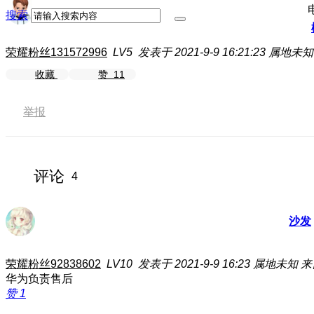
搜索
荣耀粉丝131572996
LV5
发表于 2021-9-9 16:21:23
属地未知
收藏
赞
11
举报
评论
4
沙发
荣耀粉丝92838602
LV10
发表于 2021-9-9 16:23
属地未知
来
华为负责售后
赞
1