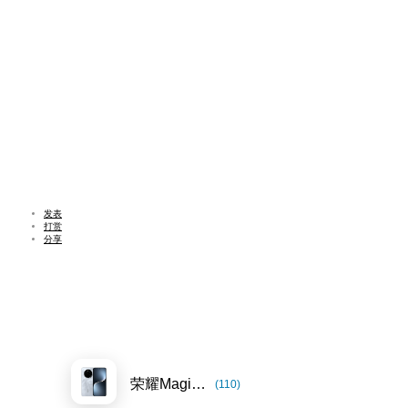
发表
打赏
分享
荣耀Magic7系列
(110)