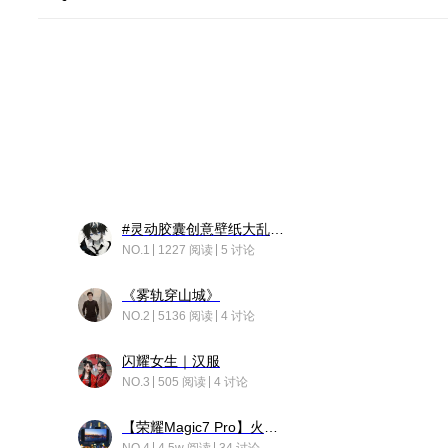
#灵动胶囊创意壁纸大乱斗#脑洞不限形式，灵感不分边界，体验追赛的快乐！
NO.1
1227 阅读
5 讨论
《雾轨穿山城》
NO.2
5136 阅读
4 讨论
闪耀女生｜汉服
NO.3
505 阅读
4 讨论
【荣耀Magic7 Pro】火舞惊鸿