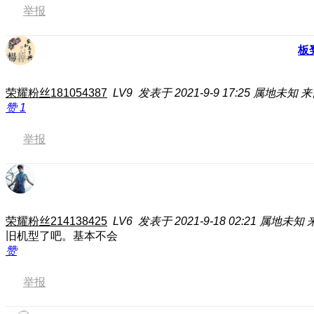
举报
板
荣耀粉丝181054387
LV9
发表于 2021-9-9 17:25
属地未知
来
赞
1
举报
荣耀粉丝214138425
LV6
发表于 2021-9-18 02:21
属地未知
旧机型了吧。基本不会
赞
举报