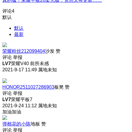
真的猛！荣耀平板20柔光版，竟然又有更新……
评论
4
默认
默认
最新
荣耀粉丝212099404
沙发
赞
评论
举报
LV7
荣耀V40 前所未感
2021-9-17 11:49
属地未知
HONOR2511027286903
板凳
赞
评论
举报
LV7
荣耀平板7
2021-9-24 11:12
属地未知
加油加油
弹棉花的小陈
地板
赞
评论
举报