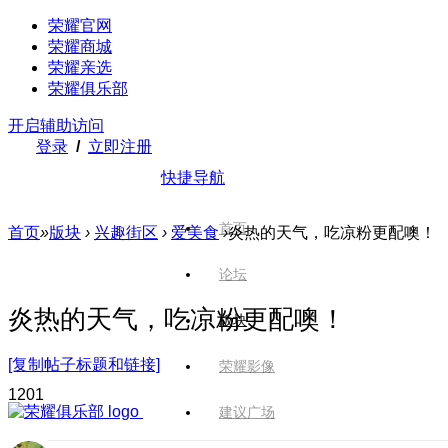
荣耀官网
荣耀商城
荣耀亲选
荣耀俱乐部
开启辅助访问
登录
/
立即注册
快捷导航
首页
首页
»
版块
›
兴趣街区
›
爱美食
›
炎热的天气，吃凉粉更配噢！
论坛
炎热的天气，吃凉粉更配噢！
版块
[复制帖子标题和链接]
荣耀影像
120
1
建议广场