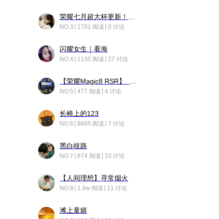
荣耀七月超大杯更新！后台堆叠动画太丝滑！
NO.3
1701 阅读
0 讨论
闪耀女生｜看海
NO.4
1135 阅读
27 讨论
【荣耀Magic8 RSR】 穹影
NO.5
477 阅读
4 讨论
长椅上的123
NO.6
8665 阅读
7 讨论
黑白歧路
NO.7
874 阅读
33 讨论
【人间理想】寻常烟火
NO.8
1.9w 阅读
11 讨论
滩上童嬉