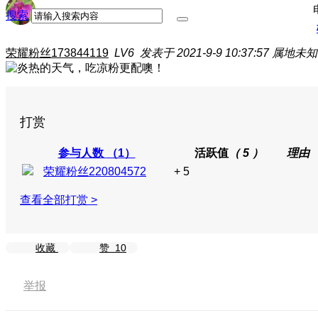
搜索
荣耀粉丝173844119
LV6
发表于 2021-9-9 10:37:57
属地未知
打赏
参与人数
（1）
活跃值
（ 5 ）
理由
荣耀粉丝220804572
+ 5
查看全部打赏 >
收藏
赞
10
举报