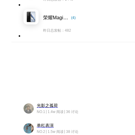
荣耀Magic6系列
(4)
昨日总发帖：482
光影之孤荷
NO.1
1.4w 阅读
36 讨论
单杠表演
NO.2
1.5w 阅读
38 讨论