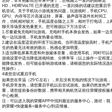
您好，非常抱歉给您带来不便了，您视频上一直闪的图标是
HD，HD即VoLTE 已开通的意思，一直闪烁的话建议您重启手
机尝试。关于手机玩小游戏发热问题，玩游戏时，手机CPU、
GPU、内存等芯片高速运转，屏幕、扬声器等器件长时间工
作，功耗相对较大，手机温度会随之上升，相对于打电话，上
聊天等场景发热量更大。您可根据以下方法尝试：
1.尽量避免充电时玩游戏。充电时手机本身会发热，如果一边
电一边玩游戏，手机发热量会增加。
2.建议在温度适宜的环境下玩游戏。当环境温度较高时，手机
生的热量无法有效的散出，热感会更加明显。
3.适当降低屏幕亮度和外放媒体音量，或使用耳机，同时可以
游戏设置中适当降低游戏特效、分辨率等（以上操作一定程度
能降低发热，但可能会影响游戏体验，请根据您的实际情况选
性操作）。
4请您尝试重启手机
如果您在常温（25℃左右），并且没有充电的情况下玩游戏，
手机异常发热，请您重启手机以后尝试游戏。如果仍然发热严
重，请您提前备份好数据，携带相关购机凭证前往荣耀授权服
中心检测。
注：可以进入我的荣耀APP中找到最近的服务中心，路径：我
的荣耀>快捷服务>服务中心/到店维修。