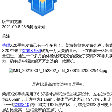
版主
浏览器
2021-09-8 23:54
属地未知
关注
荣耀
X20手机发布己有一个多月了。姜海荣曾在发布会称：荣
X20 带来了
荣耀X系列
破九干万大关的喜讯，正在向着一亿出
量迈进。通过一个多月的体验让我充分的感受了荣耀X20非凡
力，确实是中端旗舰万万之选的一款新机。
屏占比最高超窄边框直屏手机
荣耀X20手机采用了6.67英寸超窄边框全视屏设计。左右边框
为1.05mm，上边框为1.1mm，整体屏占比达到了94.4%，相比
上一代
荣耀X10
的6.63英寸92%屏占比，可谓是荣耀X系列史
屏占比最高、边框最窄的直屏手机。