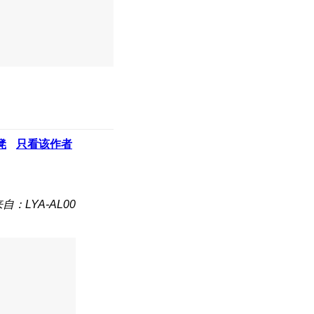
凳
只看该作者
自：LYA-AL00