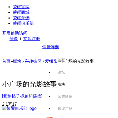
荣耀官网
荣耀商城
荣耀亲选
荣耀俱乐部
开启辅助访问
登录
/
立即注册
快捷导航
首页
首页
»
版块
›
兴趣街区
›
爱摄影
›
小广场的光影故事
论坛
小广场的光影故事
版块
[复制帖子标题和链接]
荣耀影像
2.1万
17
建议广场