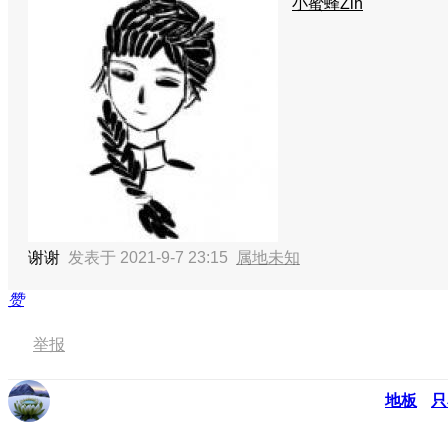
小蜜蜂Zlh
谢谢
发表于 2021-9-7 23:15
属地未知
赞
举报
地板
只