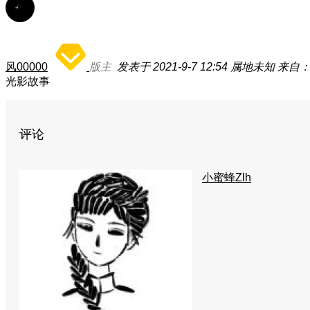
风00000
版主
发表于 2021-9-7 12:54
属地未知
来自：荣
光影故事
评论
小蜜蜂Zlh