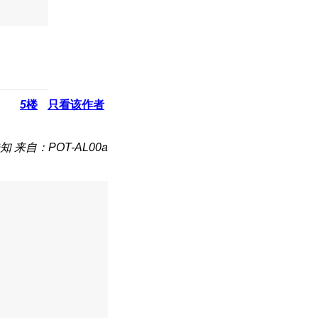
5
楼
只看该作者
知
来自：POT-AL00a