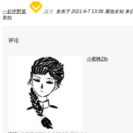
一起挖野菜
版主
发表于 2021-9-7 13:39
属地未知
来
美拍
评论
小蜜蜂Zlh