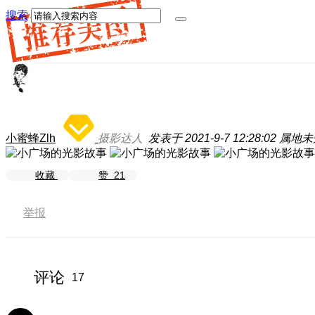
搜索
小蜜蜂Zlh
摄影达人
发表于 2021-9-7 12:28:02
属地未
收藏
赞
21
举报
评论
17