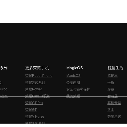
N系列
更多荣耀手机
MagicOS
智慧生活
荣耀Robot Phone
MagicOS
笔记本
RT
荣耀X80系列
公测内测
平板
urbo
荣耀Power
安全与隐私保护
穿戴
游戏本
荣耀Play10系列
我的荣耀
智慧屏
荣耀GT Pro
耳机音箱
荣耀GT
路由
荣耀V Purse
荣耀亲选
荣耀X70系列