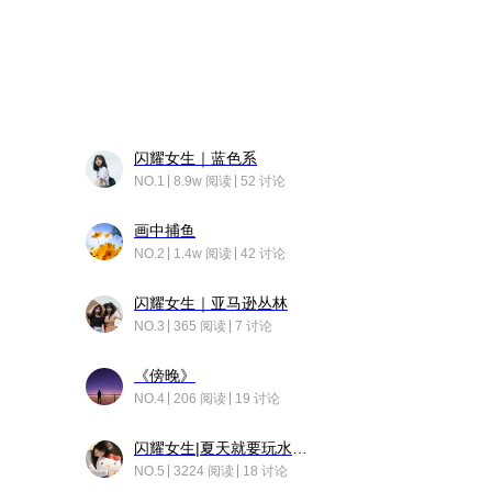
闪耀女生｜蓝色系
NO.1
8.9w 阅读
52 讨论
画中捕鱼
NO.2
1.4w 阅读
42 讨论
闪耀女生｜亚马逊丛林
NO.3
365 阅读
7 讨论
《傍晚》
NO.4
206 阅读
19 讨论
闪耀女生|夏天就要玩水！！
NO.5
3224 阅读
18 讨论