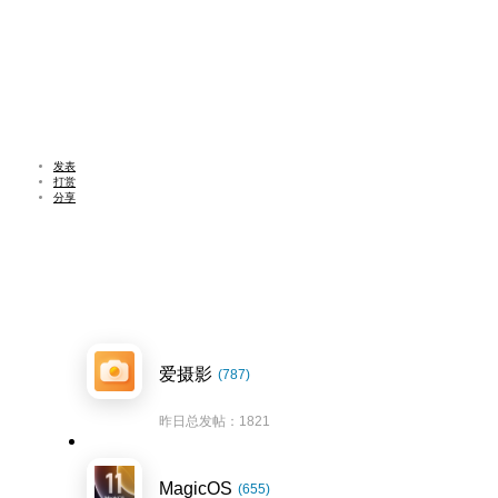
发表
打赏
分享
爱摄影
(787)
昨日总发帖：1821
MagicOS
(655)