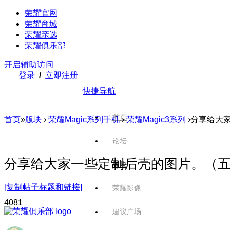
荣耀官网
荣耀商城
荣耀亲选
荣耀俱乐部
开启辅助访问
登录
/
立即注册
快捷导航
首页
首页
»
版块
›
荣耀Magic系列手机
›
荣耀Magic3系列
›
分享给大
论坛
分享给大家一些定制后壳的图片。（
版块
[复制帖子标题和链接]
荣耀影像
408
1
建议广场