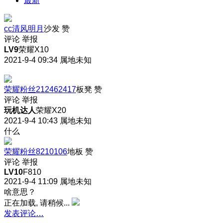
最新
cc清风明月
沙发
赞
评论
举报
LV9
荣耀X10
2021-9-4 09:34
属地未知
荣耀粉丝212462417
板凳
赞
评论
举报
玩机达人
荣耀X20
2021-9-4 10:43
属地未知
什么
荣耀粉丝8210106
地板
赞
评论
举报
LV10
F810
2021-9-4 11:09
属地未知
啥意思？
正在加载, 请稍候...
发表评论…