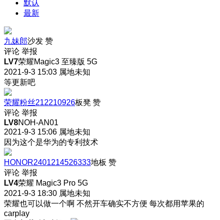
默认
最新
九妹郎
沙发
赞
评论
举报
LV7
荣耀Magic3 至臻版 5G
2021-9-3 15:03
属地未知
等更新吧
荣耀粉丝212210926
板凳
赞
评论
举报
LV8
NOH-AN01
2021-9-3 15:06
属地未知
因为这个是华为的专利技术
HONOR2401214526333
地板
赞
评论
举报
LV4
荣耀 Magic3 Pro 5G
2021-9-3 18:30
属地未知
荣耀也可以做一个啊 不然开车确实不方便 每次都用苹果的
carplay