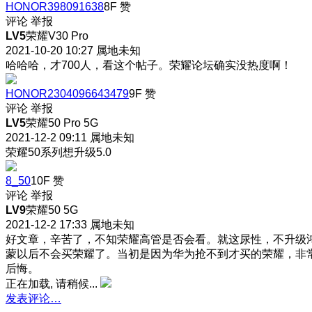
HONOR398091638
8F
赞
评论
举报
LV5
荣耀V30 Pro
2021-10-20 10:27
属地未知
哈哈哈，才700人，看这个帖子。荣耀论坛确实没热度啊！
HONOR2304096643479
9F
赞
评论
举报
LV5
荣耀50 Pro 5G
2021-12-2 09:11
属地未知
荣耀50系列想升级5.0
8_50
10F
赞
评论
举报
LV9
荣耀50 5G
2021-12-2 17:33
属地未知
好文章，辛苦了，不知荣耀高管是否会看。就这尿性，不升级
蒙以后不会买荣耀了。当初是因为华为抢不到才买的荣耀，非
后悔。
正在加载, 请稍候...
发表评论…