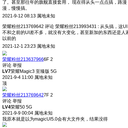
了。甚至那往年的旗舰直接套用， 现在得从头一点点搞，路漫
漫，慢慢搞。
2021-9-12 08:13
属地未知
荣耀粉丝213769642
评论
荣耀粉丝213993431
:
从头搞，这UI
不和之前的UI差不多，就没有大变化，甚至新加的东西还是人
以前的
2021-12-1 23:23
属地未知
荣耀粉丝213637966
6F
2
评论
举报
LV7
荣耀Magic3 至臻版 5G
2021-9-4 11:00
属地未知
顶
荣耀粉丝213769642
7F
2
评论
举报
LV4
荣耀50 5G
2021-9-9 00:04
属地未知
我原本就是以为magicUI5.0会有大文件夹，结果没得