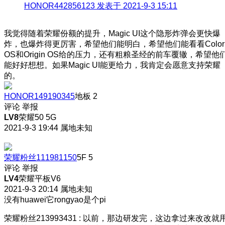
HONOR442856123 发表于 2021-9-3 15:11
我觉得随着荣耀份额的提升，Magic UI这个隐形炸弹会更快爆
炸，也爆炸得更厉害，希望他们能明白，希望他们能看看Color
OS和Origin OS给的压力，还有粗粮圣经的前车覆辙，希望他
能好好想想。如果Magic UI能更给力，我肯定会愿意支持荣耀
的。
HONOR149190345
地板
2
评论
举报
LV8
荣耀50 5G
2021-9-3 19:44
属地未知
荣耀粉丝111981150
5F
5
评论
举报
LV4
荣耀平板V6
2021-9-3 20:14
属地未知
没有huawei它rongyao是个pi
荣耀粉丝213993431
:
以前，那边研发完，这边拿过来改改就