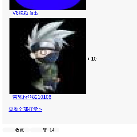
V8脱颖而出
+ 10
荣耀粉丝8210106
查看全部打赏 >
收藏
赞
14