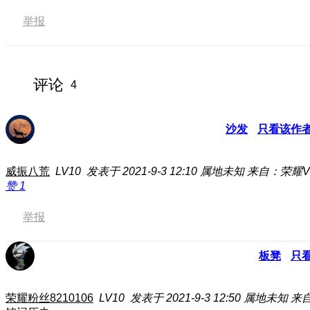
举报
评论
4
沙发
只看该作
威振八荒
LV10
发表于 2021-9-3 12:10
属地未知
来自：荣耀V
赞
1
举报
板凳
只
荣耀粉丝8210106
LV10
发表于 2021-9-3 12:50
属地未知
来自