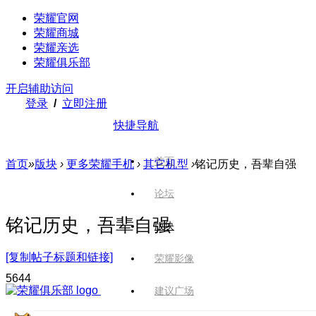
荣耀官网
荣耀商城
荣耀亲选
荣耀俱乐部
开启辅助访问
登录
/
立即注册
快捷导航
首页
首页
»
版块
›
更多荣耀手机
›
其它机型
›
铭记历史，吾辈自强
论坛
铭记历史，吾辈自强
版块
[复制帖子标题和链接]
荣耀影像
564
4
建议广场