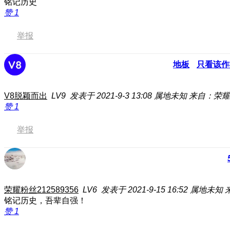
铭记历史
赞
1
举报
地板
只看该作
V8脱颖而出
LV9
发表于 2021-9-3 13:08
属地未知
来自：荣耀
赞
1
举报
荣耀粉丝212589356
LV6
发表于 2021-9-15 16:52
属地未知
铭记历史，吾辈自强！
赞
1