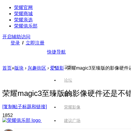
荣耀官网
荣耀商城
荣耀亲选
荣耀俱乐部
开启辅助访问
登录
/
立即注册
快捷导航
首页
首页
»
版块
›
兴趣街区
›
爱摄影
›
荣耀magic3至臻版的影像硬
论坛
荣耀magic3至臻版的影像硬件还是
版块
[复制帖子标题和链接]
荣耀影像
185
2
建议广场