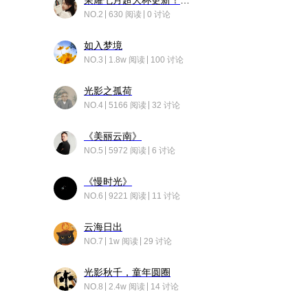
荣耀七月超大杯更新！后台堆叠动画太丝滑！
NO.2
630 阅读
0 讨论
如入梦境
NO.3
1.8w 阅读
100 讨论
光影之孤荷
NO.4
5166 阅读
32 讨论
《美丽云南》
NO.5
5972 阅读
6 讨论
《慢时光》
NO.6
9221 阅读
11 讨论
云海日出
NO.7
1w 阅读
29 讨论
光影秋千，童年圆圈
NO.8
2.4w 阅读
14 讨论