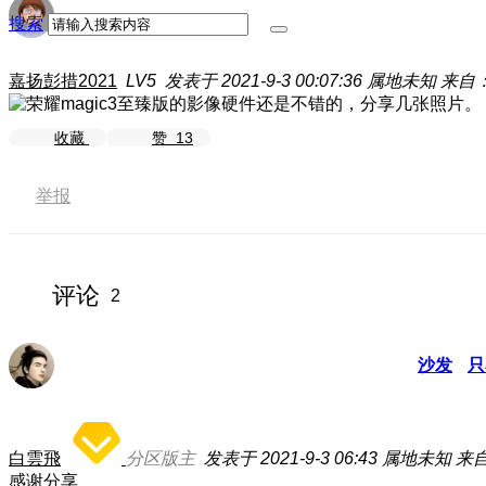
搜索
嘉扬彭措2021
LV5
发表于 2021-9-3 00:07:36
属地未知
来自：
收藏
赞
13
举报
评论
2
沙发
只
白雲飛
分区版主
发表于 2021-9-3 06:43
属地未知
来
感谢分享