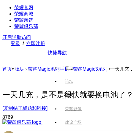
荣耀官网
荣耀商城
荣耀亲选
荣耀俱乐部
开启辅助访问
登录
/
立即注册
快捷导航
首页
首页
»
版块
›
荣耀Magic系列手机
›
荣耀Magic3系列
›
一天几充
论坛
一天几充，是不是很快就要换电池了
版块
[复制帖子标题和链接]
荣耀影像
876
9
建议广场