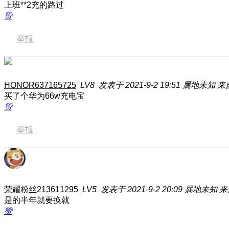
上班**2充的路过
赞
举报
HONOR637165725
LV8
发表于 2021-9-2 19:51
属地未知
来自
买了个华为66w充电宝
赞
举报
荣耀粉丝213611295
LV5
发表于 2021-9-2 20:09
属地未知
来
是的半年就要换就
赞