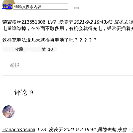
搜索
荣耀粉丝213551306
LV7
发表于 2021-9-2 19:43:43
属地未知
电量哗哗掉，在外面不敢多用，有机会就得充电，经常要插着
这样充电法没几天就得换电池了吧？？？？？
收藏
赞
10
举报
评论
9
HanadaKasumi
LV8
发表于 2021-9-2 19:44
属地未知
来自：荣耀