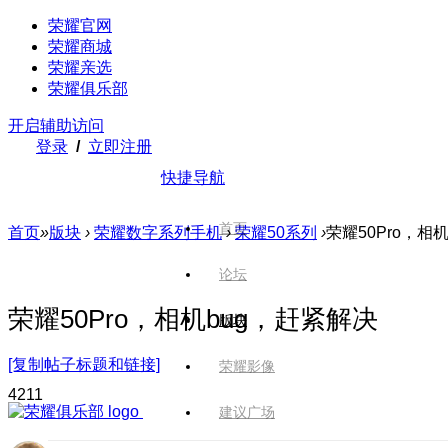
荣耀官网
荣耀商城
荣耀亲选
荣耀俱乐部
开启辅助访问
登录
/
立即注册
快捷导航
首页
首页
»
版块
›
荣耀数字系列手机
›
荣耀50系列
›
荣耀50Pro，相
论坛
荣耀50Pro，相机bug，赶紧解决
版块
[复制帖子标题和链接]
荣耀影像
421
1
建议广场