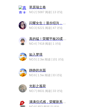
草原瑞士卷
NO.2
5087 阅读
13 讨论
闪耀女生｜漫步绍兴，寻找藏在老街的江南温柔
NO.3
6221 阅读
47 讨论
真的猛！荣耀平板20柔光版，竟然又有更新……
NO.4
7418 阅读
1 讨论
如入梦境
NO.5
2.3w 阅读
101 讨论
静静的水面
NO.6
1.5w 阅读
33 讨论
光影之孤荷
NO.7
6631 阅读
33 讨论
满满仪式感，荣耀新系统增加了个升级故事
NO.8
853 阅读
0 讨论