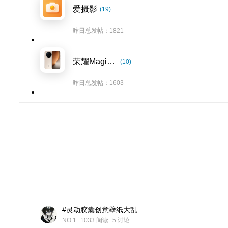
爱摄影
(19)
昨日总发帖：1821
荣耀Magic8系列
(10)
昨日总发帖：1603
#灵动胶囊创意壁纸大乱斗#脑洞不限形式，灵感不分边界，体验追赛的快乐！
NO.1
1033 阅读
5 讨论