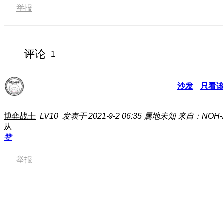
举报
评论
1
沙发
只看
博弈战士
LV10
发表于 2021-9-2 06:35
属地未知
来自：NOH-
从
赞
举报