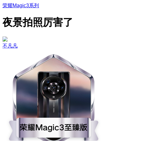
荣耀Magic3系列
夜景拍照厉害了
不凡凡