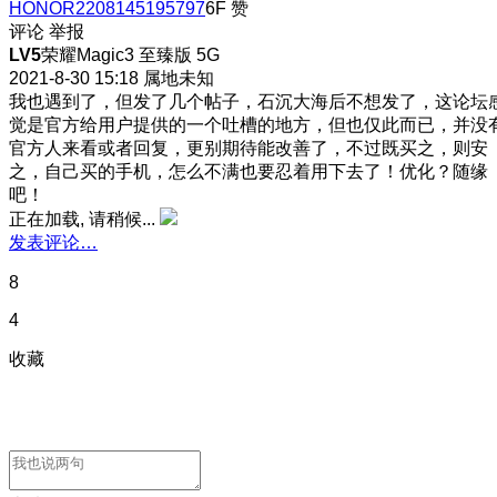
HONOR2208145195797
6F
赞
评论
举报
LV5
荣耀Magic3 至臻版 5G
2021-8-30 15:18
属地未知
我也遇到了，但发了几个帖子，石沉大海后不想发了，这论坛
觉是官方给用户提供的一个吐槽的地方，但也仅此而已，并没
官方人来看或者回复，更别期待能改善了，不过既买之，则安
之，自己买的手机，怎么不满也要忍着用下去了！优化？随缘
吧！
正在加载, 请稍候...
发表评论…
8
4
收藏