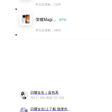
昨日总发帖：2169
荣耀Magic8系列
(675)
昨日总发帖：1603
闪耀女生｜蓝色系
NO.1
10w 阅读
52 讨论
闪耀女生|上了船 我便也成了故事中的人