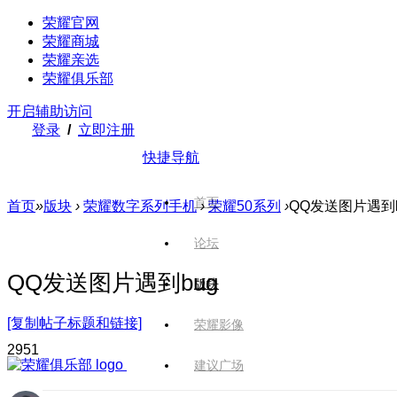
荣耀官网
荣耀商城
荣耀亲选
荣耀俱乐部
开启辅助访问
登录
/
立即注册
快捷导航
首页
首页
»
版块
›
荣耀数字系列手机
›
荣耀50系列
›
QQ发送图片遇到b
论坛
QQ发送图片遇到bug
版块
[复制帖子标题和链接]
荣耀影像
295
1
建议广场