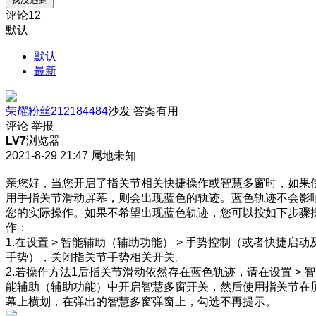
评论
12
默认
默认
最新
荣耀粉丝212184484
沙发
答案有用
评论
举报
LV7
浏览器
2021-8-29 21:47
属地未知
亲您好，当您开启了指关节相关快捷操作或智慧多窗时，如果
用手指关节滑动屏幕，则会出现蓝色的轨迹。蓝色轨迹不会影
您的实际操作。如果不希望出现蓝色轨迹，您可以按如下步骤
作：
1.在设置 > 智能辅助（辅助功能） > 手势控制（或者快捷启动
手势），关闭指关节手势相关开关。
2.若操作方法1后指关节滑动依然存在蓝色轨迹，请在设置 > 智
能辅助（辅助功能）中开启智慧多窗开关，然后使用指关节在
幕上横划，在弹出的智慧多窗弹窗上，勾选不再提示。