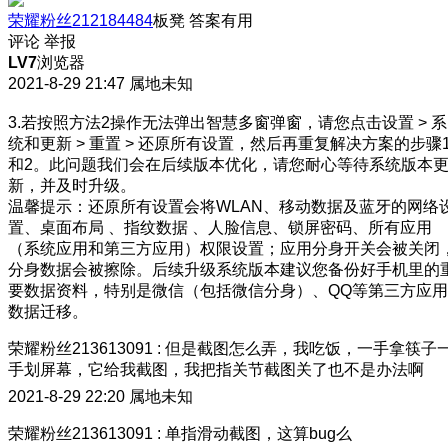
荣耀粉丝212184484
板凳
答案有用
评论
举报
LV7
浏览器
2021-8-29 21:47
属地未知
3.若按照方法2操作无法弹出智慧多窗弹窗，请您点击设置 > 系
统和更新 > 重置 > 还原所有设置，然后再重复解决方案的步骤
和2。此问题我们会在后续版本优化，请您耐心等待系统版本
新，并及时升级。
温馨提示：还原所有设置会将WLAN、移动数据及蓝牙的网络
置、桌面布局 、指纹数据 、人脸信息、锁屏密码、所有应用
（系统应用和第三方应用）权限设置；应用分身开关会被关闭
分身数据会被擦除。后续升级系统版本建议您备份好手机里的
要数据资料，特别是微信（包括微信分身）、QQ等第三方应用
数据迁移。
荣耀粉丝213613091
:
但是截图怎么弄，我吃饭，一手拿筷子
手划屏幕，它给我截图，我把指关节截图关了也不是办法啊
2021-8-29 22:20
属地未知
荣耀粉丝213613091
:
单指滑动截图，这算bug么