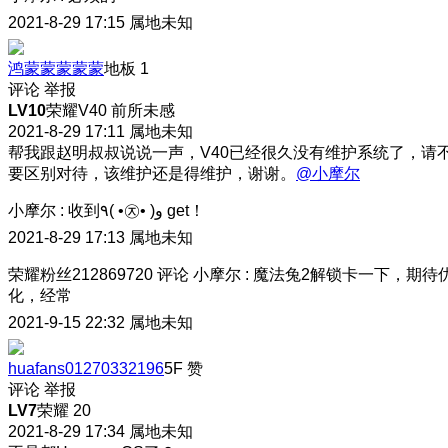
2021-8-29 17:15
属地未知
鸿蒙蒙蒙蒙蒙
地板
1
评论
举报
LV10
荣耀V40 前所未感
2021-8-29 17:11
属地未知
帮我跟赵明叔叔说说一声，V40已经很久没有维护系统了，请
要区别对待，该维护还是得维护，谢谢。
@小摩尔
小摩尔
:
收到٩( •㉨• )و get！
2021-8-29 17:13
属地未知
荣耀粉丝212869720
评论
小摩尔
:
魔法兔2解锁卡一下，期待
化，经常
2021-9-15 22:32
属地未知
huafans01270332196
5F
赞
评论
举报
LV7
荣耀 20
2021-8-29 17:34
属地未知