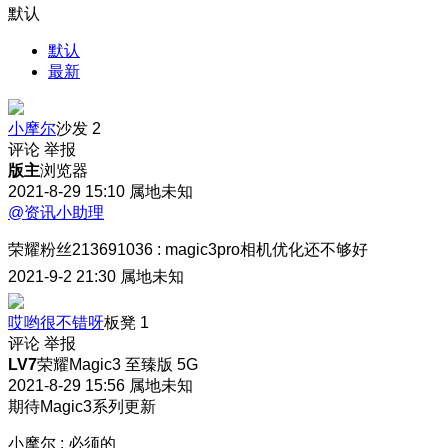
默认
默认
最新
小摩尔
沙发
2
评论
举报
版主
浏览器
2021-8-29 15:10
属地未知
@资讯小助理
荣耀粉丝213691036
:
magic3pro相机优化还不够好
2021-9-2 21:30
属地未知
哎哟很不错呀
板凳
1
评论
举报
LV7
荣耀Magic3 至臻版 5G
2021-8-29 15:56
属地未知
期待Magic3系列更新
小摩尔
:
必须的