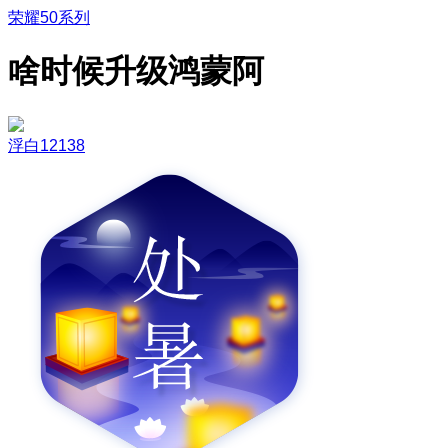
荣耀50系列
啥时候升级鸿蒙阿
浮白12138