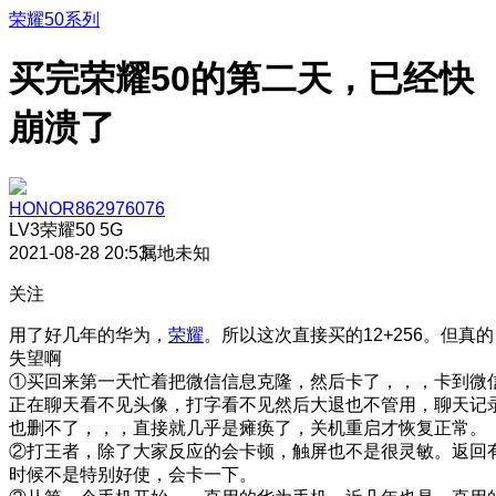
荣耀50系列
买完荣耀50的第二天，已经快
崩溃了
HONOR862976076
LV3
荣耀50 5G
2021-08-28 20:53
属地未知
关注
用了好几年的华为，
荣耀
。所以这次直接买的12+256。但真的
失望啊
①买回来第一天忙着把微信信息克隆，然后卡了，，，卡到微
正在聊天看不见头像，打字看不见
然后大退也不管用，聊天记
也删不了，，，直接就几乎是瘫痪了，关机重启才恢复正常。
②打王者，除了大家反应的会卡顿，触屏也不是很灵敏。返回
时候不是特别好使，会卡一下。