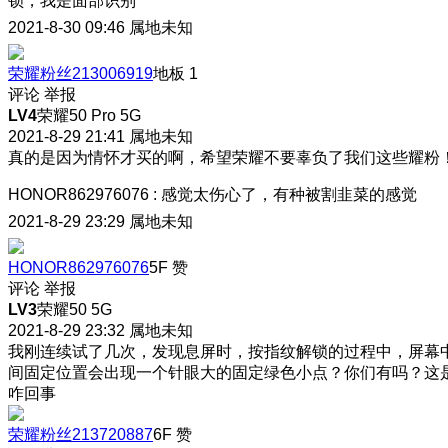
锁
，我是面部识别
2021-8-30 09:46
属地未知
荣耀粉丝213006919
地板
1
评论
举报
LV4
荣耀50 Pro 5G
2021-8-29 21:41
属地未知
真的是因为情怀才买的啊，希望荣耀不要辜负了我们这些耀粉
HONOR862976076
:
感觉太伤心了，有种被割韭菜的感觉
2021-8-29 23:29
属地未知
HONOR862976076
5F
赞
评论
举报
LV3
荣耀50 5G
2021-8-29 23:32
属地未知
我刚连续试了几次，发现息屏时，按指纹解锁的过程中，屏幕
间固定位置会出现一个针眼大的固定绿色小点？你们有吗？这
咋回事
荣耀粉丝213720887
6F
赞