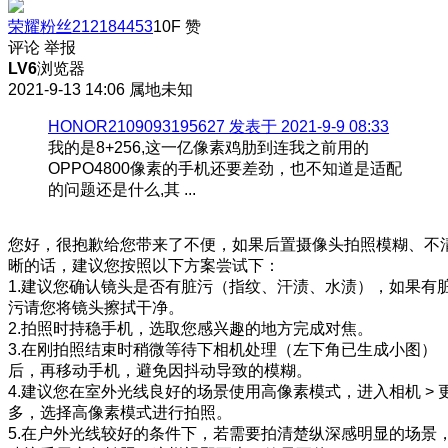
荣耀粉丝212184453
10F
赞
评论
举报
LV6
浏览器
2021-9-13 14:06
属地未知
HONOR2109093195627 发表于 2021-9-9 08:33
我的是8+256,这一亿像素鸡肋到连我之前用的
OPPO4800像素的手机还要差劲，也不知道是适配
的问题还是什么,其 ...
您好，很抱歉给您带来了不便，如果后置摄像头拍照模糊、不
晰的话，建议您按照以下方案尝试下：
1.建议您确认镜头是否有脏污（指纹、汗渍、水渍），如果有
污请您将镜头擦拭干净。
2.拍照时持稳手机，选取您感兴趣的地方完成对焦。
3.在刚拍照结束时稍微等待下相机处理（左下角已生成小图）
后，再移动手机，避免因抖动导致的模糊。
4.建议您在室外光线良好的场景使用高像素模式，进入相机 > 
多，选择高像素模式进行拍照。
5.在户外光线较好的条件下，若需要拍清楚纵深感明显的场景