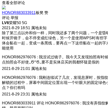
查看全部评论
HONOR883033911
板凳
赞
评论
举报
LV6
荣耀50 5G
2021-8-29 18:51
属地未知
除了第三点以外和你一样，同时我还多了两个问题，一个是昏
时候开镜子，会不停变成红绿色，另一个是使用WPS时有些字
体会黏在一起，变成一条黑线，要再点一下这些黏在一起的字
能使用
HONOR862976076
:
我没试过镜子。我今天又发现拍照有时
点拍照会不好使,,Ծ^Ծ,,要不是实体店买的我都怀疑是假的
2021-8-29 21:01
属地未知
HONOR862976076
:
我刚连续试了几次，发现息屏时，按指
解锁的过程中，屏幕中间固定位置出现一个针眼大的固定绿色
点？你们有吗
2021-8-29 23:31
属地未知
HONOR883033911
评论
HONOR862976076
:
我没有弄指纹