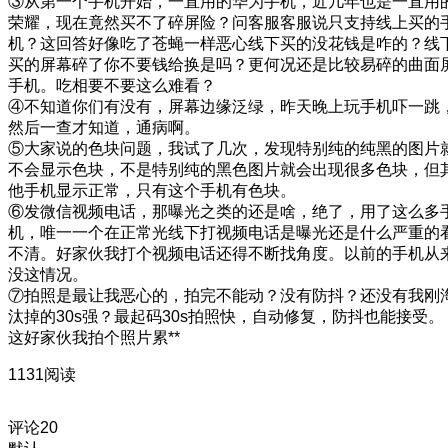
③从第一个手机开始，一直用的华为手机，近几年也是一直用
荣耀，现在竟然买不了碎屏险？问客服客服说只支持线上买的
机？这回答好像吃了苍蝇一样恶心
线下买的没花钱是咋的？线
买的屏幕碎了你不要钱给换是吗？更何况还是比较易碎的曲面
手机。吃相要不要这么难看？
④不知道你们有没有，屏幕边缘泛绿，昨天晚上玩手机吓一跳
然后一查才知道，通病啊。
⑤大家说的色块问题，我试了几次，发现特别纯的纯黑的图片
不会显示色块，不是特别纯的黑色图片就会出现很多色块，但
他手机显示正常，只有这个手机有色块。
⑥发微信视频电话，那曝光之类的还是啥，绝了，用了这么多
机，唯一一个在正常光线下打视频电话是曝光还是什么严重的
不清。好家伙我打个视频电话还得不断找角度。以前的手机从
没这情况。
⑦拍照是最让我恶心的，拍完不能动？没有防抖？还没有我刚
汰掉的30s强？最起码30s拍照快，自动修复，防抖也能接受。
这好家伙我拍个照片累**
1131阅读
评论
20