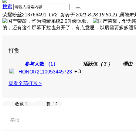
搜索
荣耀粉丝213766491
LV2
发表于 2021-8-28 19:50:21
属地未
的，还有这个屏幕下拉也分开了，有点意思，以后需要多多适
打赏
参与人数
（1）
活跃值
（ 3 ）
理由
+ 3
HONOR2110053445723
查看全部打赏 >
收藏
1
赞
12
举报