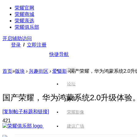
荣耀官网
荣耀商城
荣耀亲选
荣耀俱乐部
开启辅助访问
登录
/
立即注册
快捷导航
首页
首页
»
版块
›
兴趣街区
›
爱摄影
›
国产荣耀，华为鸿蒙系统2.0升
论坛
国产荣耀，华为鸿蒙系统2.0升级体验
版块
[复制帖子标题和链接]
荣耀影像
42
1
建议广场