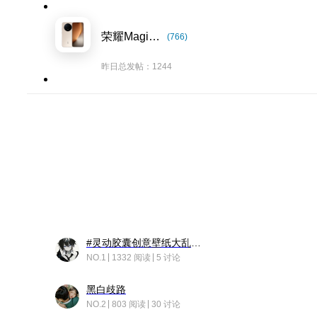
荣耀Magic8系列
(766)
昨日总发帖：1244
#灵动胶囊创意壁纸大乱斗#脑洞不限形式，灵感不分边界，体验追赛的快乐！
NO.1
1332 阅读
5 讨论
黑白歧路
NO.2
803 阅读
30 讨论