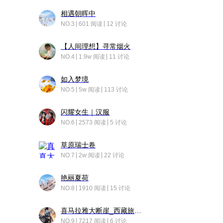
相遇朝晖中
NO.3
601 阅读
12 讨论
【人间理想】寻常烟火
NO.4
1.9w 阅读
11 讨论
如入梦境
NO.5
5w 阅读
113 讨论
闪耀女生｜汉服
NO.6
2573 阅读
5 讨论
草原瑞士卷
NO.7
2w 阅读
22 讨论
艳丽夏荷
NO.8
1910 阅读
15 讨论
喜马拉雅大断崖_西藏旅行日记
NO.9
7217 阅读
6 讨论