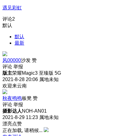
遇见彩虹
评论
2
默认
默认
最新
风00000
沙发
赞
评论
举报
版主
荣耀Magic3 至臻版 5G
2021-8-28 20:06
属地未知
欢迎来云南
秋夜鸣鸣
板凳
赞
评论
举报
摄影达人
NOH-AN01
2021-8-29 11:23
属地未知
漂亮点赞
正在加载, 请稍候...