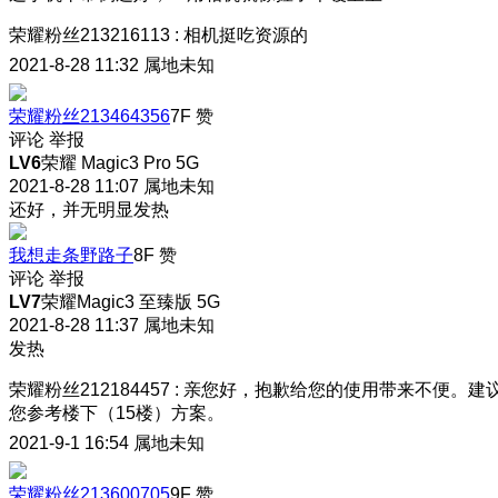
荣耀粉丝213216113
:
相机挺吃资源的
2021-8-28 11:32
属地未知
荣耀粉丝213464356
7F
赞
评论
举报
LV6
荣耀 Magic3 Pro 5G
2021-8-28 11:07
属地未知
还好，并无明显发热
我想走条野路子
8F
赞
评论
举报
LV7
荣耀Magic3 至臻版 5G
2021-8-28 11:37
属地未知
发热
荣耀粉丝212184457
:
亲您好，抱歉给您的使用带来不便。建
您参考楼下（15楼）方案。
2021-9-1 16:54
属地未知
荣耀粉丝213600705
9F
赞