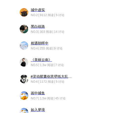
城中虚实
NO.2
9112 阅读
5 讨论
黑白歧路
NO.3
303 阅读
14 讨论
相遇朝晖中
NO.4
255 阅读
9 讨论
《美丽云南》
NO.5
1.3w 阅读
7 讨论
#灵动胶囊创意壁纸大乱斗#脑洞不限形式，灵感不分边界，体验追赛的快乐！
NO.6
1172 阅读
5 讨论
画中捕鱼
NO.7
1.5w 阅读
45 讨论
如入梦境