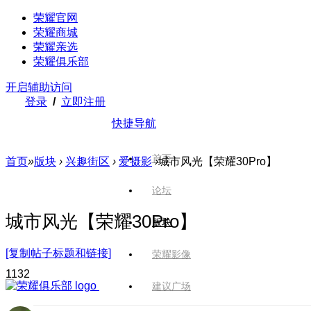
荣耀官网
荣耀商城
荣耀亲选
荣耀俱乐部
开启辅助访问
登录
/
立即注册
快捷导航
首页
首页
»
版块
›
兴趣街区
›
爱摄影
›
城市风光【荣耀30Pro】
论坛
城市风光【荣耀30Pro】
版块
[复制帖子标题和链接]
荣耀影像
113
2
建议广场