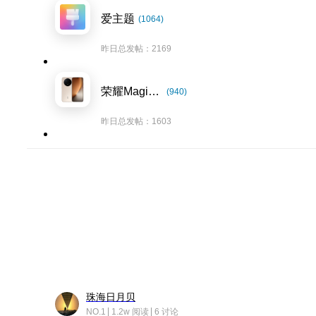
爱主题
(1064)
昨日总发帖：2169
荣耀Magic8系列
(940)
昨日总发帖：1603
珠海日月贝
NO.1
1.2w 阅读
6 讨论