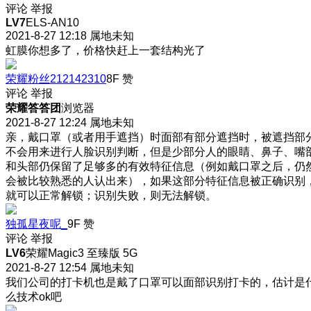
评论
举报
LV7
ELS-AN10
2021-8-27 12:18
属地未知
虹膜你想多了，价格快赶上一套结构光了
荣耀粉丝212142310
8F
赞
评论
举报
荣耀答答团
浏览器
2021-8-27 12:24
属地未知
亲，戴口罩（或者用手遮挡）时面部有部分遮挡时，被遮挡部
不会用来进行人脸识别判断，但是少部分人的眼睛、鼻子、嘴
和头部仍保留了足够多的有效特征信息（例如戴口罩之后，仍
会被比较熟悉的人认出来），如果这部分特征信息被正确识别
就可以正常解锁；识别失败，则无法解锁。
独孤星夜呢_
9F
赞
评论
举报
LV6
荣耀Magic3 至臻版 5G
2021-8-27 12:54
属地未知
我们公司的打卡机也是戴了口罩可以面部识别打卡的，估计是
么技术ok吧