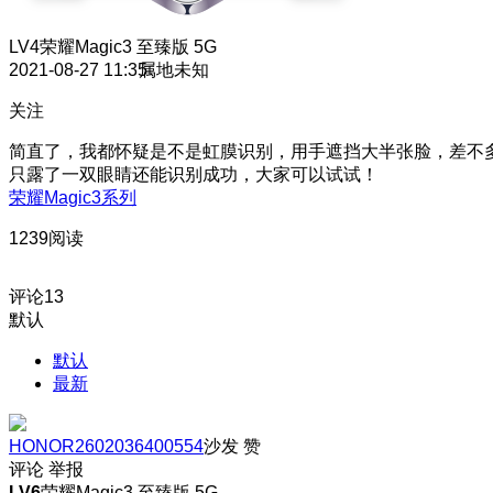
LV4
荣耀Magic3 至臻版 5G
2021-08-27 11:35
属地未知
关注
简直了，我都怀疑是不是虹膜识别，用手遮挡大半张脸，差不
只露了一双眼睛还能识别成功，大家可以试试！
荣耀Magic3系列
1239阅读
评论
13
默认
默认
最新
HONOR2602036400554
沙发
赞
评论
举报
LV6
荣耀Magic3 至臻版 5G