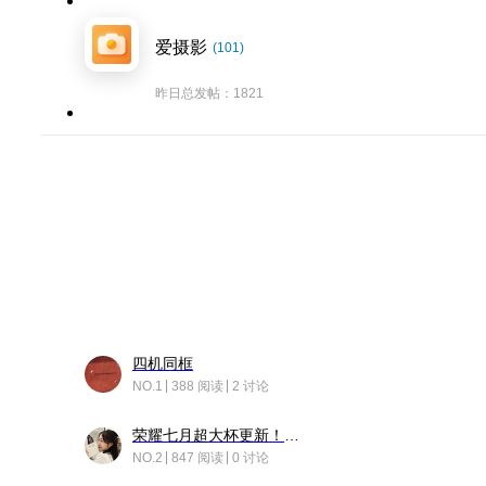
爱摄影
(101)
昨日总发帖：1821
四机同框
NO.1
388 阅读
2 讨论
荣耀七月超大杯更新！后台堆叠动画太丝滑！
NO.2
847 阅读
0 讨论