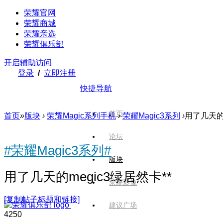
荣耀官网
荣耀商城
荣耀亲选
荣耀俱乐部
开启辅助访问
登录
/
立即注册
快捷导航
首页
首页
»
版块
›
荣耀Magic系列手机
›
荣耀Magic3系列
›
用了几天的m
论坛
#荣耀Magic3系列#
版块
用了几天的megic3绿居然卡**
荣耀影像
[复制帖子标题和链接]
建议广场
425
0