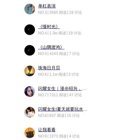
单杠表演
NO.3
3585 阅读
19 讨论
《慢时光》
NO.4
1.3w 阅读
19 讨论
《山隅渡鸿》
NO.5
4243 阅读
7 讨论
珠海日月贝
NO.6
1.1w 阅读
3 讨论
闪耀女生｜漫步绍兴，寻找藏在老街的江南温柔
NO.7
7311 阅读
47 讨论
闪耀女生|夏天就要玩水！！
NO.8
837 阅读
15 讨论
让我看看
NO.9
1073 阅读
4 讨论