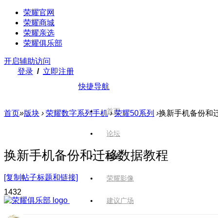
荣耀官网
荣耀商城
荣耀亲选
荣耀俱乐部
开启辅助访问
登录
/
立即注册
快捷导航
首页
首页
»
版块
›
荣耀数字系列手机
›
荣耀50系列
›
换新手机备份和
论坛
换新手机备份和迁移数据教程
版块
[复制帖子标题和链接]
荣耀影像
143
2
建议广场