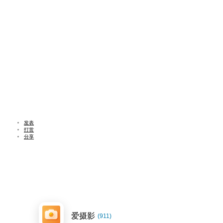
发表
打赏
分享
爱摄影
(911)