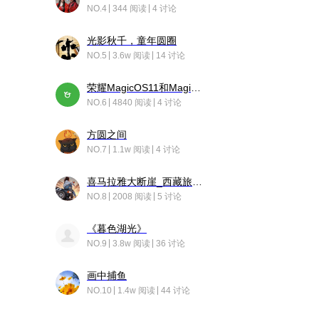
NO.4
344 阅读
4 讨论
光影秋千，童年圆圈
NO.5
3.6w 阅读
14 讨论
荣耀MagicOS11和Magic10之间直观的区别是啥呢？
NO.6
4840 阅读
4 讨论
方圆之间
NO.7
1.1w 阅读
4 讨论
喜马拉雅大断崖_西藏旅行日记
NO.8
2008 阅读
5 讨论
《暮色湖光》
NO.9
3.8w 阅读
36 讨论
画中捕鱼
NO.10
1.4w 阅读
44 讨论