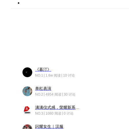
《暮汀》
NO.1
1.6w 阅读
10 讨论
单杠表演
NO.2
4954 阅读
30 讨论
满满仪式感，荣耀新系统增加了个升级故事
NO.3
1080 阅读
0 讨论
闪耀女生｜汉服