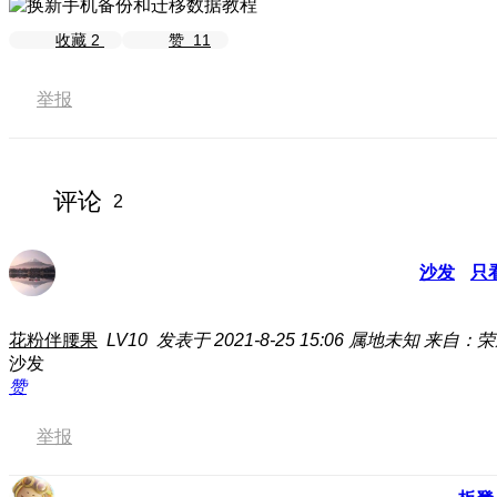
收藏
2
赞
11
举报
评论
2
沙发
只
花粉伴腰果
LV10
发表于 2021-8-25 15:06
属地未知
来自：荣耀
沙发
赞
举报