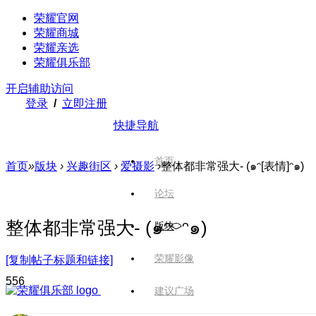
荣耀官网
荣耀商城
荣耀亲选
荣耀俱乐部
开启辅助访问
登录
/
立即注册
快捷导航
首页
首页
»
版块
›
兴趣街区
›
爱摄影
›
整体都非常强大- (๑ᵔ[表情]ᵔ๑)
论坛
整体都非常强大- (๑ᵔ⌔ᵔ๑)
版块
荣耀影像
[复制帖子标题和链接]
55
6
建议广场