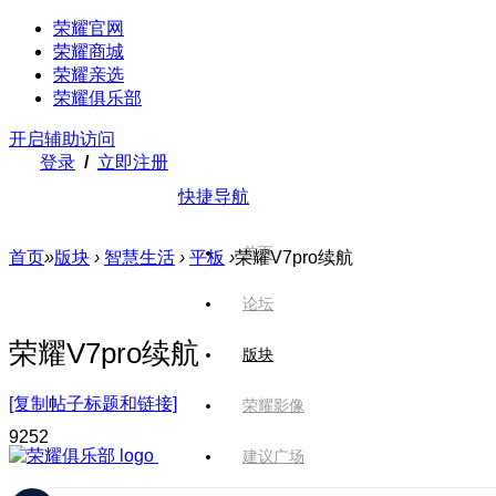
荣耀官网
荣耀商城
荣耀亲选
荣耀俱乐部
开启辅助访问
登录
/
立即注册
快捷导航
首页
首页
»
版块
›
智慧生活
›
平板
›
荣耀V7pro续航
论坛
荣耀V7pro续航
版块
[复制帖子标题和链接]
荣耀影像
925
2
建议广场