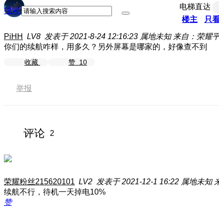
电梯直达
搜索
楼主
只
PiHH
LV8
发表于 2021-8-24 12:16:23
属地未知
来自：荣耀平板
你们的续航咋样，用多久？另外屏幕是哪家的，好像查不到
收藏
赞
10
举报
评论
2
荣耀粉丝215620101
LV2
发表于 2021-12-1 16:22
属地未知
续航不行，待机一天掉电10%
赞