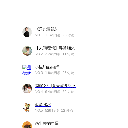
《只此青绿》
NO.1
1.1w 阅读
28 讨论
【人间理想】寻常烟火
NO.2
2.2w 阅读
11 讨论
小里约热内卢
NO.3
1.8w 阅读
26 讨论
闪耀女生|夏天就要玩水！！
NO.4
6.4w 阅读
25 讨论
孤禽临水
NO.5
529 阅读
12 讨论
画出来的早晨