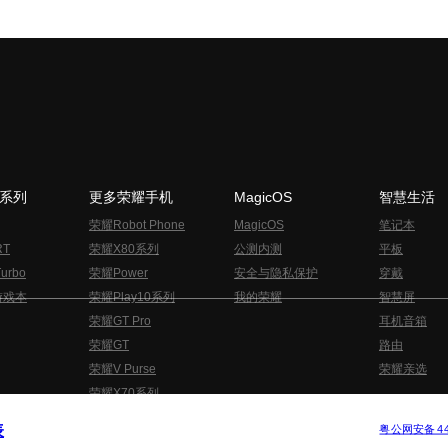
N系列
更多荣耀手机
MagicOS
智慧生活
荣耀Robot Phone
MagicOS
笔记本
RT
荣耀X80系列
公测内测
平板
urbo
荣耀Power
安全与隐私保护
穿戴
游戏本
荣耀Play10系列
我的荣耀
智慧屏
荣耀GT Pro
耳机音箱
荣耀GT
路由
荣耀V Purse
荣耀亲选
荣耀X70系列
与隐私的声明
关于cookies
法律信息
表
版权所有 © 荣耀终端股份有限公司 2020-2026 保留一切权利.
粤公网安备 440