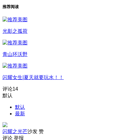
推荐阅读
光影之孤荷
青山环沃野
闪耀女生|夏天就要玩水！！
评论
14
默认
默认
最新
闪耀之光芒
沙发
赞
评论
举报