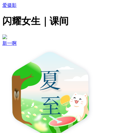
爱摄影
闪耀女生｜课间
新一啊