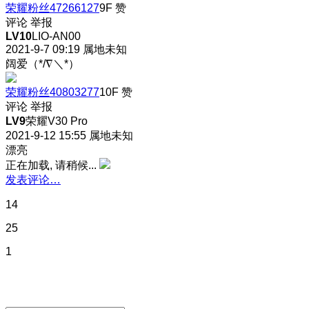
荣耀粉丝47266127
9F
赞
评论
举报
LV10
LIO-AN00
2021-9-7 09:19
属地未知
阔爱（*/∇＼*）
荣耀粉丝40803277
10F
赞
评论
举报
LV9
荣耀V30 Pro
2021-9-12 15:55
属地未知
漂亮
正在加载, 请稍候...
发表评论…
14
25
1