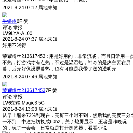
2021-8-24 07:12
属地未知
牛锵咚
6F
赞
评论
举报
LV9
LYA-AL00
2021-8-24 07:37
属地未知
好用不晓得
荣耀粉丝213617453
:
用是好用的，非常流畅，而且日常用一
不热，打游戏才有点热，不过是温温热，神奇的是热主要在屏
幕，后壳好像没屏幕热，也有可能是我带了送的透明壳
2021-8-24 07:46
属地未知
荣耀粉丝213617453
7F
赞
评论
举报
LV6
荣耀 Magic3 5G
2021-8-24 13:03
属地未知
从早上醒来72%到现在，亮屏三小时不到，然后我的亮度三分
一不到，中途把切换成60hz，关了熄屏显示，王者是昨晚玩
的，玩了一会会，日常就是打开浏览器，看看小说