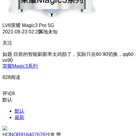
LV6
荣耀 Magic3 Pro 5G
2021-08-23 02:20
属地未知
关注
如题 目前的智能刷新率太鸡肋了，实际只在60 90切换，qq60
vx90
荣耀Magic3系列
828阅读
评论
6
默认
默认
最新
HONOR816407678
沙发
赞