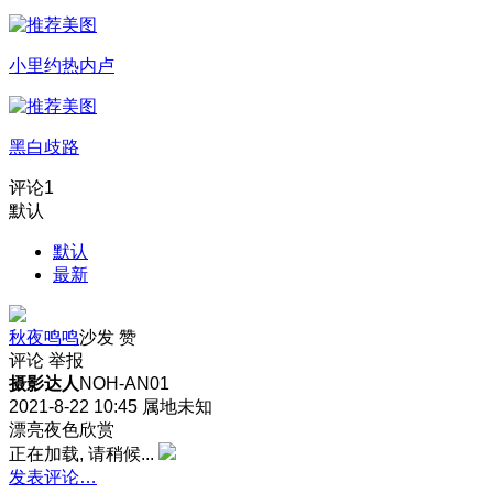
小里约热内卢
黑白歧路
评论
1
默认
默认
最新
秋夜鸣鸣
沙发
赞
评论
举报
摄影达人
NOH-AN01
2021-8-22 10:45
属地未知
漂亮夜色欣赏
正在加载, 请稍候...
发表评论…