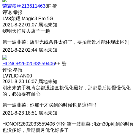
荣耀粉丝213611463
8F
赞
评论
举报
LV3
荣耀 Magic3 Pro 5G
2021-8-22 01:07
属地未知
我明天打算去店子一趟
第一波韭菜
:
店里光线条件太好了，要拍夜景才能体现出区别
2021-8-22 02:44
属地未知
HONOR2602033559406
9F
赞
评论
举报
LV7
LIO-AN00
2021-8-23 16:07
属地未知
刚出来的手机肯定都没法直接优化最好，那都是后期慢慢优化
的，必须要有耐心
第一波韭菜
:
你那个才买到的时候也是这样吗
2021-8-23 18:51
属地未知
HONOR2602033559406
评论
第一波韭菜
:
我m30p刚到的时
也没多好，后期俩月优化好多了