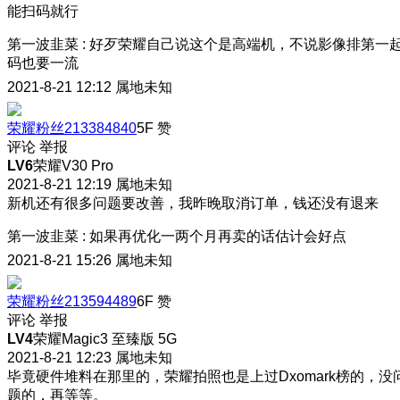
能扫码就行
第一波韭菜
:
好歹荣耀自己说这个是高端机，不说影像排第一
码也要一流
2021-8-21 12:12
属地未知
荣耀粉丝213384840
5F
赞
评论
举报
LV6
荣耀V30 Pro
2021-8-21 12:19
属地未知
新机还有很多问题要改善，我昨晚取消订单，钱还没有退来
第一波韭菜
:
如果再优化一两个月再卖的话估计会好点
2021-8-21 15:26
属地未知
荣耀粉丝213594489
6F
赞
评论
举报
LV4
荣耀Magic3 至臻版 5G
2021-8-21 12:23
属地未知
毕竟硬件堆料在那里的，荣耀拍照也是上过Dxomark榜的，没
题的，再等等。