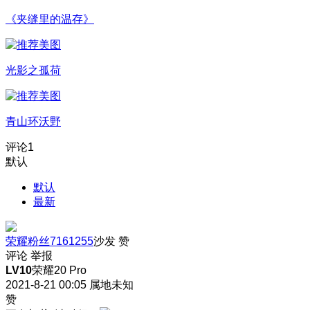
《夹缝里的温存》
光影之孤荷
青山环沃野
评论
1
默认
默认
最新
荣耀粉丝7161255
沙发
赞
评论
举报
LV10
荣耀20 Pro
2021-8-21 00:05
属地未知
赞