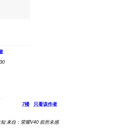
者
30
7
楼
只看该作者
未知
来自：荣耀V40 前所未感