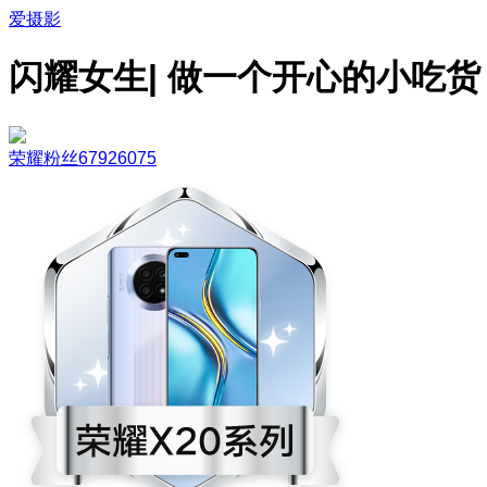
爱摄影
闪耀女生| 做一个开心的小吃货
荣耀粉丝67926075