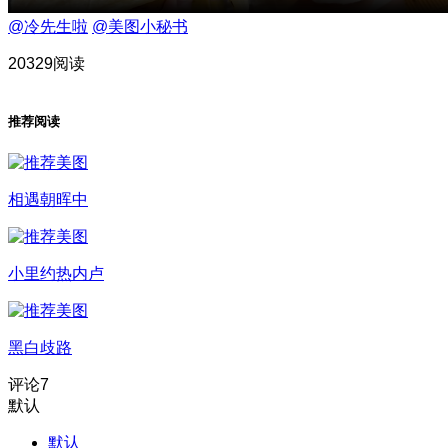
@冷先生啦
@美图小秘书
20329阅读
推荐阅读
相遇朝晖中
小里约热内卢
黑白歧路
评论
7
默认
默认