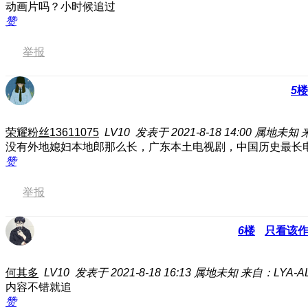
动画片吗？小时候追过
赞
举报
5
楼
荣耀粉丝13611075
LV10
发表于 2021-8-18 14:00
属地未知
没有外地媳妇本地郎那么长
，广东本土电视剧，中国历史最长
赞
举报
6
楼
只看该
何其多
LV10
发表于 2021-8-18 16:13
属地未知
来自：LYA-A
内容不错就追
赞