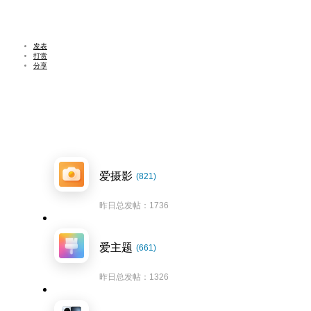
发表
打赏
分享
爱摄影
(821)
昨日总发帖：1736
爱主题
(661)
昨日总发帖：1326