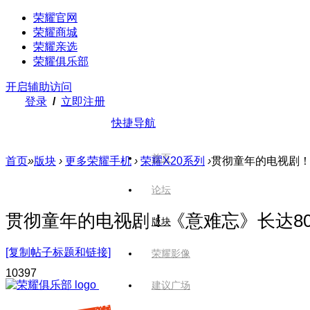
荣耀官网
荣耀商城
荣耀亲选
荣耀俱乐部
开启辅助访问
登录
/
立即注册
快捷导航
首页
首页
»
版块
›
更多荣耀手机
›
荣耀X20系列
›
贯彻童年的电视剧！《
论坛
贯彻童年的电视剧！《意难忘》长达8
版块
[复制帖子标题和链接]
荣耀影像
1039
7
建议广场